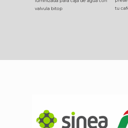
preser
luminizada para caja de agua con
tu caf
valvula bitop