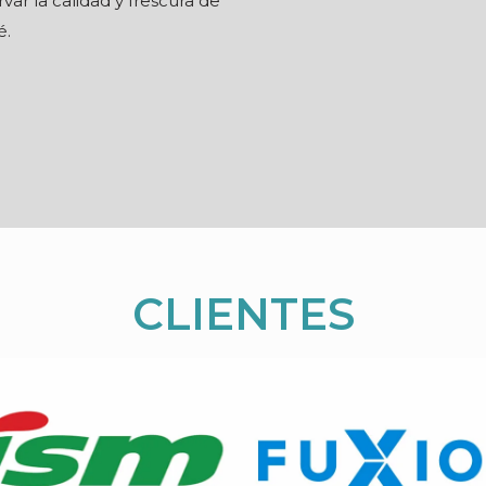
var la calidad y frescura de
é.
CLIENTES