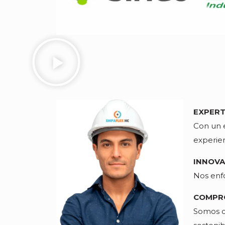
EXPERT
Con un e
experien
INNOVA
Nos enf
COMPRO
Somos co