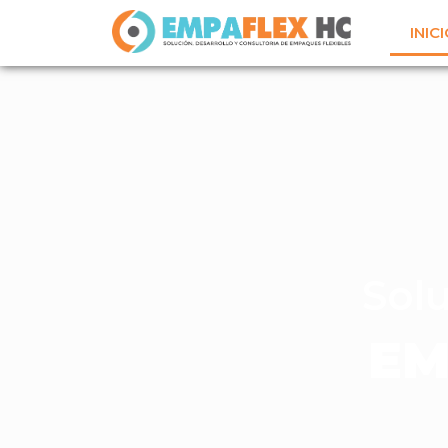
INIC
Solu
EM